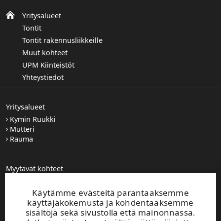
Yritysalueet
Tontit
Tontit rakennusliikkeille
Muut kohteet
UPM Kiinteistöt
Yhteystiedot
Yritysalueet
Kymin Ruukki
Mutteri
Rauma
Myytävät kohteet
Tutustu myytäviin kohteisiimme
Käytämme evästeitä parantaaksemme
Tontit
käyttäjäkokemusta ja kohdentaaksemme
Tutustu vapaina oleviin tontteihimme
sisältöjä sekä sivustolla että mainonnassa.